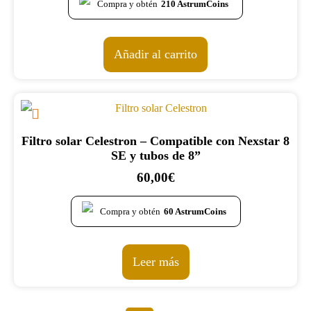
Compra y obtén
210
AstrumCoins
Añadir al carrito
Filtro solar Celestron – Compatible con Nexstar 8
SE y tubos de 8”
60,00
€
Compra y obtén
60
AstrumCoins
Leer más