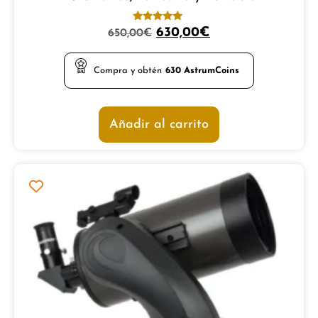
Valorado
630,00
€
650,00
€
con
5.00
de 5
Compra y obtén
630
AstrumCoins
Añadir al carrito