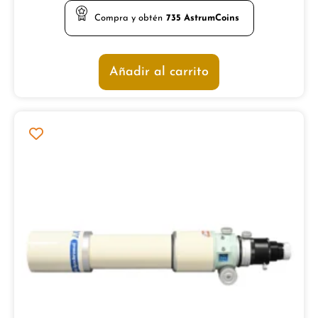
de 5
Compra y obtén
735
AstrumCoins
Añadir al carrito