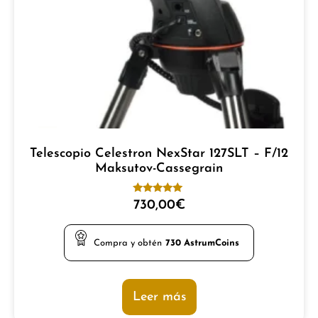
Telescopio Celestron NexStar 127SLT – F/12
Maksutov-Cassegrain
Valorado
730,00
€
con
5.00
de 5
Compra y obtén
730
AstrumCoins
Leer más