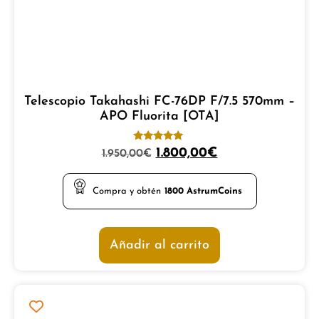
Telescopio Takahashi FC-76DP F/7.5 570mm –
APO Fluorita [OTA]
Valorado
1.800,00
€
1.950,00
€
con
5.00
de 5
Compra y obtén
1800
AstrumCoins
Añadir al carrito