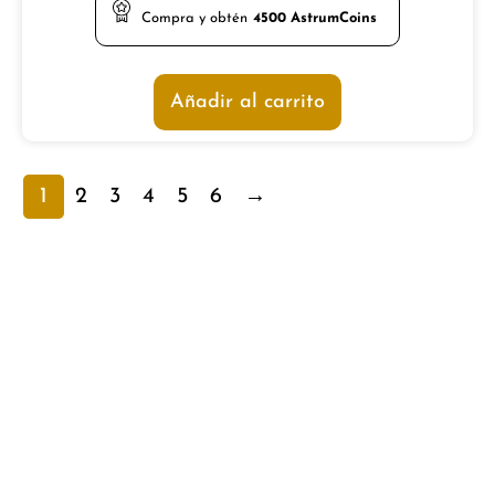
Compra y obtén
4500
AstrumCoins
Añadir al carrito
1
2
3
4
5
6
→