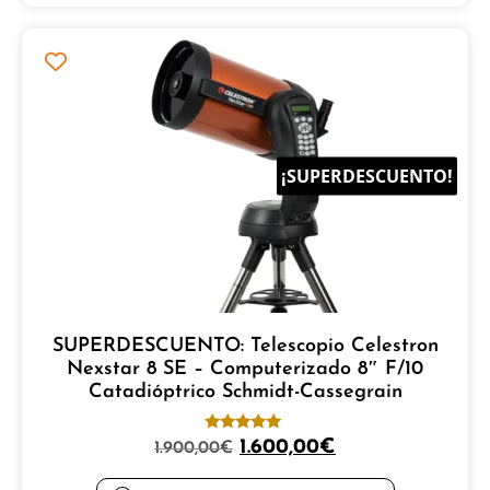
¡SUPERDESCUENTO!
SUPERDESCUENTO: Telescopio Celestron
Nexstar 8 SE – Computerizado 8″ F/10
Catadióptrico Schmidt-Cassegrain
Valorado
1.600,00
€
1.900,00
€
con
5.00
de 5