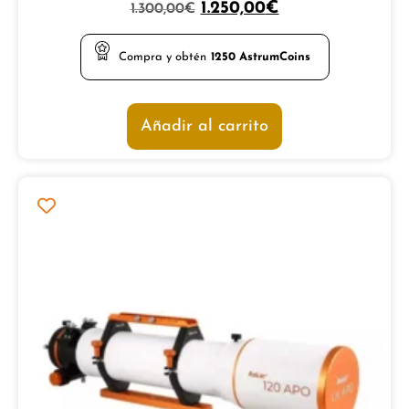
Valorado
1.250,00
€
1.300,00
€
con
5.00
de 5
Compra y obtén
1250
AstrumCoins
Añadir al carrito