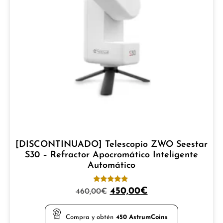
[DISCONTINUADO] Telescopio ZWO Seestar
S30 – Refractor Apocromático Inteligente
Automático
Valorado
450,00
€
460,00
€
con
5.00
de 5
Compra y obtén
450
AstrumCoins