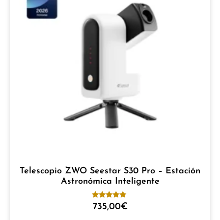
Telescopio ZWO Seestar S30 Pro – Estación
Astronómica Inteligente
Valorado
735,00
€
con
5.00