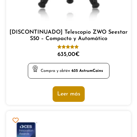
[DISCONTINUADO] Telescopio ZWO Seestar
S50 – Compacto y Automático
Valorado
635,00
€
con
5.00
de 5
Compra y obtén
635
AstrumCoins
Leer más