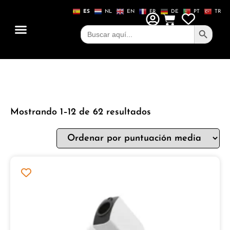
ES
NL
EN
FR
DE
PT
TR
Botón de
Buscar:
Mostrando 1–12 de 62 resultados