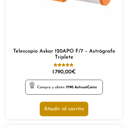
Telescopio Askar 120APO F/7 – Astrógrafo
Triplete
Valorado
1.790,00
€
con
5.00
de 5
Compra y obtén
1790
AstrumCoins
Añadir al carrito