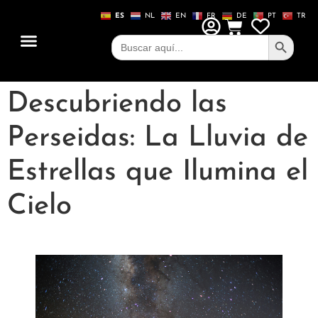
ES
NL
EN
FR
DE
PT
TR
Botón de
Buscar:
Descubriendo las
Perseidas: La Lluvia de
Estrellas que Ilumina el
Cielo