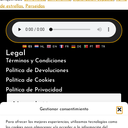
de estrellas
,
Perseidas
ES
NL
EN
FR
DE
PT
TR
Legal
Términos y Condiciones
Política de Devoluciones
Política de Cookies
Política de Privacidad
Newsletter
Gestionar consentimiento
¡Inscríbete para recibir novedades y ofertas especiales!
Para ofrecer las mejores experiencias, utilizamos tecnologías como
las cookies para almacenar y/o acceder a la información del