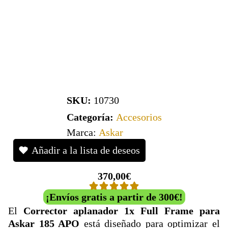
SKU:
10730
Categoría:
Accesorios
Marca:
Askar
Añadir a la lista de deseos
370,00
€
¡Envíos gratis a partir de 300€!
El
Corrector aplanador 1x Full Frame para
Askar 185 APO
está diseñado para optimizar el