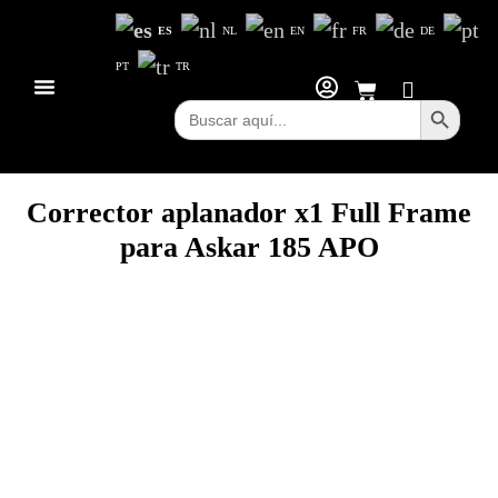
ES
NL
EN
FR
DE
PT
TR
Botón d
Buscar:
Corrector aplanador x1 Full Frame
para Askar 185 APO