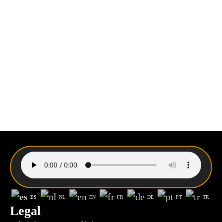
ES
NL
EN
FR
DE
PT
TR
Legal