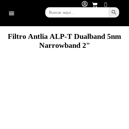
Botón d
Buscar:
Filtro Antlia ALP-T Dualband 5nm
Narrowband 2″