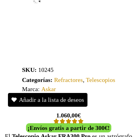
SKU:
10245
Categorías:
Refractores
,
Telescopios
Marca:
Askar
Añadir a la lista de deseos
1.060,00
€
¡Envíos gratis a partir de 300€!
El
Telescopio Askar FRA300 Pro
es un astrógrafo