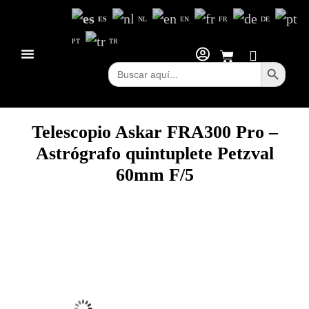
ES
NL
EN
FR
DE
PT
TR
Botón d
Buscar:
Telescopio Askar FRA300 Pro –
Astrógrafo quintuplete Petzval
60mm F/5